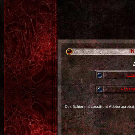
I
Inscr
Règleme
Ces fichiers nécéssittent Adobe acrobat