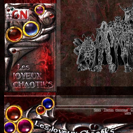
News
-
Themes
-
Historique
-
C
Liens