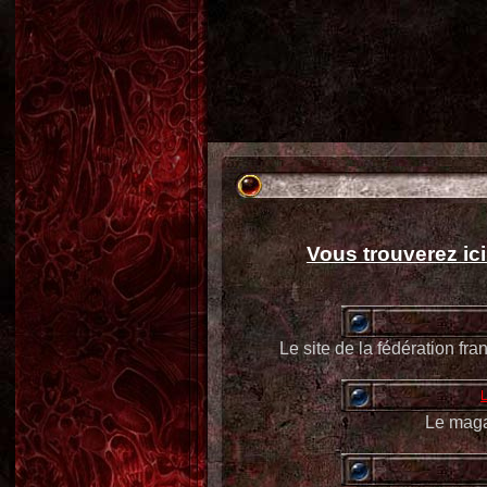
Vous trouverez ici 
Le site de la fédération fr
L
Le maga