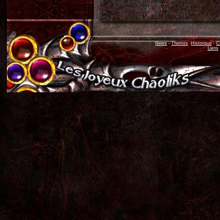
News
-
Themes
-
Historique
-
C
Liens